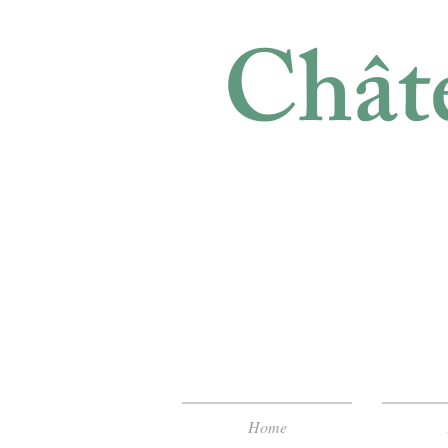
Châte
Home