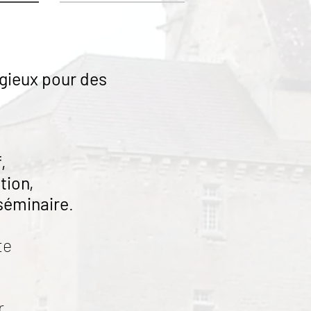
igieux pour des
,
tion,
 séminaire
.
te
r.