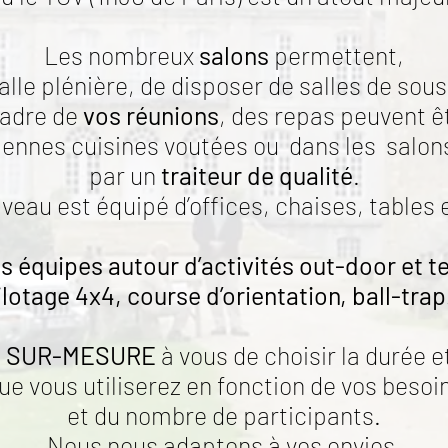
Les nombreux
salons
permettent,
salle plénière, de disposer de salles de s
cadre de
vos réunions
, des repas peuvent ê
iennes cuisines voutées ou dans les salo
par un
traiteur de qualité
.
veau est équipé d’offices, chaises, tables e
s équipes autour d’activités out-door et te
ilotage 4x4, course d’orientation, ball-trap.
s SUR-MESURE
à vous de choisir la durée e
ue vous utiliserez en fonction de vos besoi
et du nombre de participants.
Nous nous adaptons à vos envies.