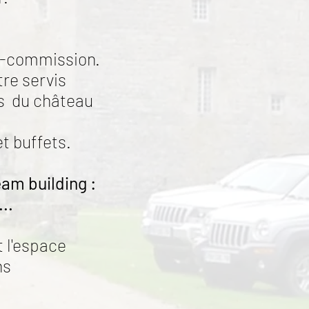
ous-commission.
tre servis
ns du château
t buffets.
am building :
..
t l'espace
ns