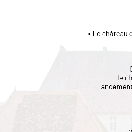
« Le château d
le c
lancement
L
o