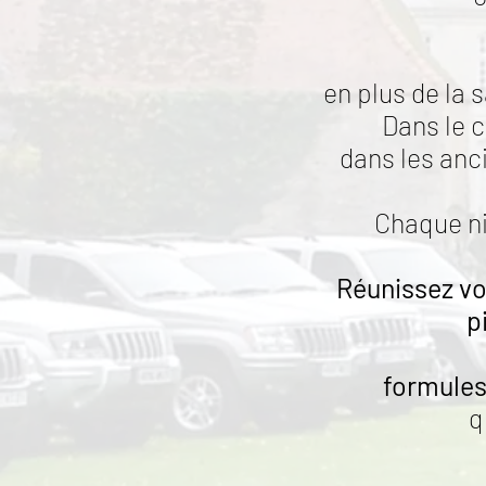
en plus de la 
Dans le 
dans les anc
Chaque ni
Réunissez vo
p
formule
q