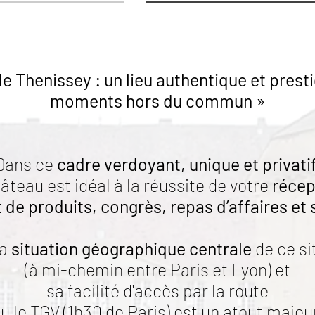
e Thenissey : un lieu authentique et prest
moments hors du commun »
Dans ce
cadre verdoyant, unique et privatif
hâteau est idéal à la réussite de votre
récep
 de produits, congrès,
repas d’affaires et
a
situation géographique centrale
de ce si
(à mi-chemin entre Paris et Lyon) et
sa facilité d'accès par la route
u le TGV (1h30 de Paris) est un atout majeu