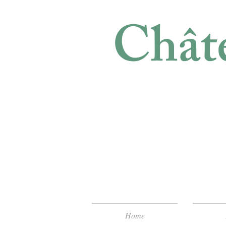
Châte
Home