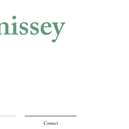
nissey
Contact