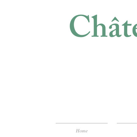
Châte
Home