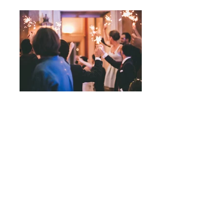
Le château est équipé, à chaque
niveau, d’
offices pour le traiteur
, de
chaises
,
tables et buffets
.
Le choix du
traiteur est libre
, pas de
droit de bouchon.
TARIFS 2026